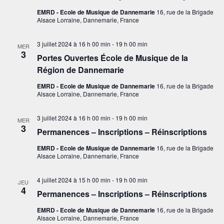
e
e
i
n
EMRD - Ecole de Musique de Dannemarie
16, rue de la Brigade
.
o
Alsace Lorraine, Dannemarie, France
t
n
3 juillet 2024 à 16 h 00 min
-
19 h 00 min
MER
d
3
Portes Ouvertes École de Musique de la
e
Région de Dannemarie
v
EMRD - Ecole de Musique de Dannemarie
16, rue de la Brigade
Alsace Lorraine, Dannemarie, France
u
e
3 juillet 2024 à 16 h 00 min
-
19 h 00 min
MER
s
3
Permanences – Inscriptions – Réinscriptions
É
EMRD - Ecole de Musique de Dannemarie
16, rue de la Brigade
v
Alsace Lorraine, Dannemarie, France
è
4 juillet 2024 à 15 h 00 min
-
19 h 00 min
JEU
n
4
Permanences – Inscriptions – Réinscriptions
e
EMRD - Ecole de Musique de Dannemarie
16, rue de la Brigade
m
Alsace Lorraine, Dannemarie, France