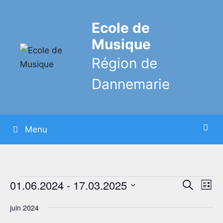
Aller
au
Ecole de
contenu
Musique
Région de
Dannemarie
Menu
Évènements
01.06.2024
 - 
17.03.2025
R
N
R
L
e
a
e
i
S
c
v
juin 2024
s
c
é
h
i
t