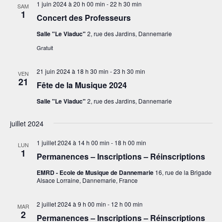
e
h
l
1 juin 2024 à 20 h 00 min
-
22 h 30 min
e
SAM
g
r
1
Concert des Professeurs
e
e
a
c
h
t
c
r
Salle "Le Viaduc"
2, rue des Jardins, Dannemarie
e
i
t
Gratuit
c
o
i
h
n
21 juin 2024 à 18 h 30 min
-
23 h 30 min
o
VEN
e
d
21
Fête de la Musique 2024
n
e
e
n
Salle "Le Viaduc"
2, rue des Jardins, Dannemarie
v
t
u
e
n
juillet 2024
e
z
a
s
u
1 juillet 2024 à 14 h 00 min
-
18 h 00 min
LUN
É
1
v
Permanences – Inscriptions – Réinscriptions
n
v
i
e
EMRD - Ecole de Musique de Dannemarie
16, rue de la Brigade
è
Alsace Lorraine, Dannemarie, France
g
d
n
a
e
a
2 juillet 2024 à 9 h 00 min
-
12 h 00 min
MAR
m
t
t
2
Permanences – Inscriptions – Réinscriptions