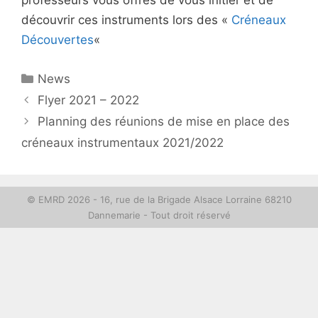
professeurs vous offres de vous initier et de
découvrir ces instruments lors des «
Créneaux
Découvertes
«
Catégories
News
Flyer 2021 – 2022
Planning des réunions de mise en place des
créneaux instrumentaux 2021/2022
© EMRD 2026 - 16, rue de la Brigade Alsace Lorraine 68210
Dannemarie - Tout droit réservé