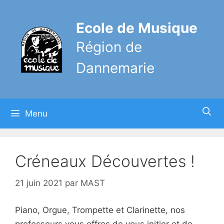
Aller
au
Ecole de Musique
contenu
Région de
Dannemarie
Menu
Créneaux Découvertes !
21 juin 2021
par
MAST
Piano, Orgue, Trompette et Clarinette, nos